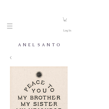
Log In
A N E L S A N T O