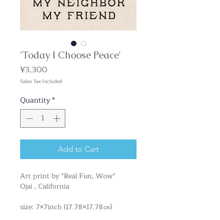
'Today I Choose Peace'
Price
¥3,300
Sales Tax Included
Quantity
*
Add to Cart
Art print by "Real Fun, Wow"
Ojai , California
size: 7×7inch (17.78×17.78㎝)