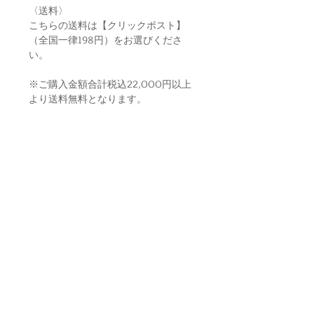
〈送料〉
こちらの送料は【クリックポスト】
（全国一律198円）をお選びくださ
い。
※ご購入金額合計税込22,000円以上
より送料無料となります。
CATEGORY
NEWS
ABOUT
KITCHEN
BLOG
利用規約
HERBAL
MY ACOUNT
PRIVACY POLICY
LIVING
SHIPPING
LEGAL STATEMENT
HEALTH
CONTACT
SHIPPING
A N E L S A N T O L L C.
BRAND
Star-Price Bldg.5F 1-8-7
RONGO HONEY
Daimyo Chuo-ku
Fukuoka
810-0041
Japan
SUTA